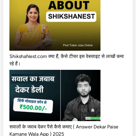
डे
ली
₹
1
2
0
0
त
ShikshaNest.com क्या हैं, कैसे टीचर इस वेबसाइट से लाखों कमा
क
रहे हैं।
क
मा
इ
ए
)
सवालों के जवाब देकर पैसे कैसे कमाए ( Answer Dekar Paise
Kamane Wala App ) 2025