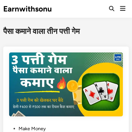
Skip
Earnwithsonu
Mai
to
Open
Men
Search
content
पैसा कमाने वाला तीन पत्ती गेम
P
Make Money