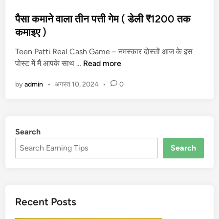
o
s
पैसा कमाने वाला तीन पत्ती गेम ( डेली ₹1200 तक
t
कमाइए )
e
Teen Patti Real Cash Game – नमस्कार दोस्तों आज के इस
d
पै
पोस्ट में मैं आपके साथ …
Read more
i
सा
n
by
admin
•
अगस्त 10, 2024
•
0
क
मा
ने
वा
Search
ला
ती
Search
न
प
त्ती
गे
Recent Posts
म
(