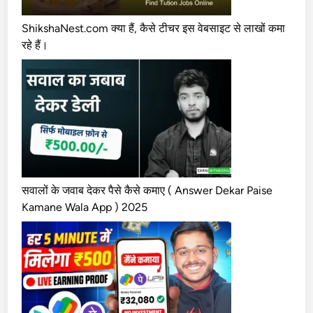
a
K
ShikshaNest.com क्या हैं, कैसे टीचर इस वेबसाइट से लाखों कमा
a
रहे हैं।
m
a
n
e
W
a
l
a
सवालों के जवाब देकर पैसे कैसे कमाए ( Answer Dekar Paise
B
Kamane Wala App ) 2025
u
b
b
l
e
S
h