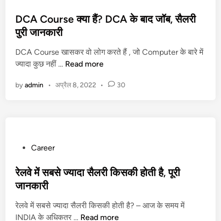
o
s
DCA Course क्या हैं? DCA के बाद जॉब, सैलरी
t
पुरी जानकारी
e
DCA Course खासकर वो लोग करते हैं , जो Computer के बारे में
d
D
ज्यादा कुछ नहीं …
Read more
i
C
n
by
admin
•
अप्रैल 8, 2022
•
30
A
C
o
u
r
s
P
Career
e
o
क्या
s
रेलवे में सबसे ज्यादा सैलरी किसकी होती है, पूरी
हैं
t
जानकारी
?
e
रेलवे में सबसे ज्यादा सैलरी किसकी होती है? – आज के समय में
D
d
रे
INDIA के अधिकतर …
C
Read more
i