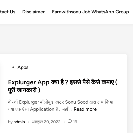
tact Us
Disclaimer
Earnwithsonu Job WhatsApp Group
P
Apps
o
s
Explurger App क्या है ? इससे पैसे कैसे कमाए (
t
पुरी जानकारी )
e
दोस्तों Explurger बॉलीवुड एक्टर Sonu Sood द्वारा लंच किया
d
E
गया एक ऐसा Application हैं , जहाँ …
Read more
i
x
n
by
admin
•
अक्टूबर 20, 2022
•
13
p
l