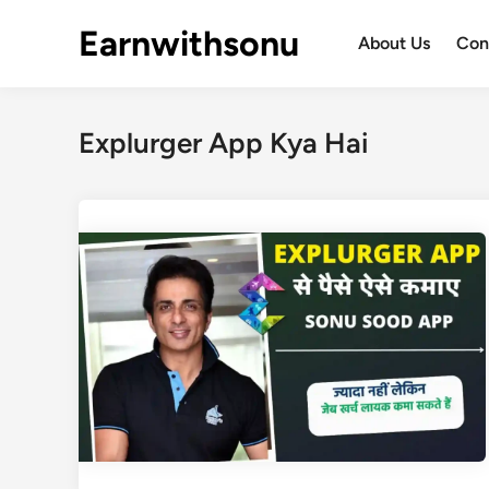
Skip
Earnwithsonu
to
About Us
Con
content
Explurger App Kya Hai