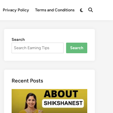
Switch
Privacy Policy
Terms and Conditions
Open
to
Search
dark
mode
Search
Search
Recent Posts