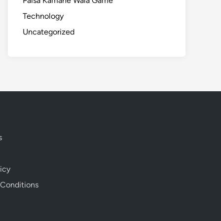
Paisa Kamane Wala Game
Technology
Uncategorized
s
icy
 Conditions