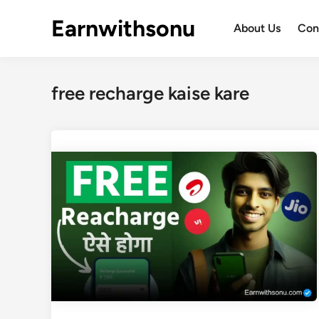
Skip
Earnwithsonu
to
About Us
Con
content
free recharge kaise kare