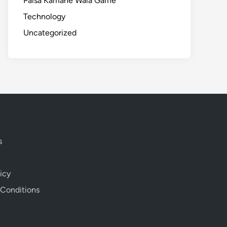
Paisa Kamane Wala Game
Technology
Uncategorized
s
icy
 Conditions