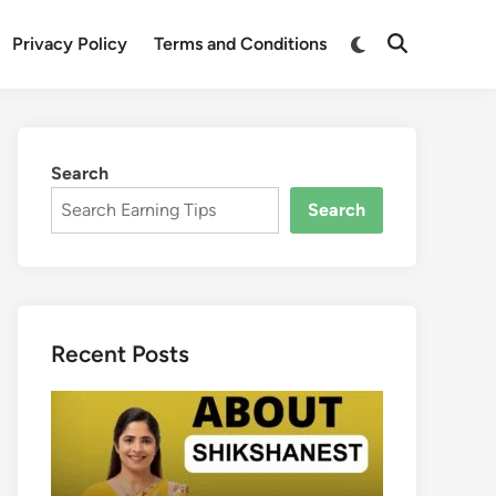
Switch
Privacy Policy
Terms and Conditions
Open
to
Search
dark
mode
Search
Search
Recent Posts