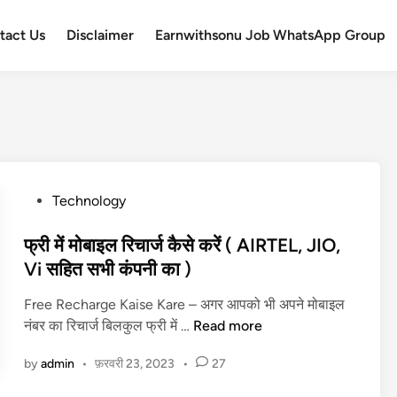
tact Us
Disclaimer
Earnwithsonu Job WhatsApp Group
P
Technology
o
s
फ्री में मोबाइल रिचार्ज कैसे करें ( AIRTEL, JIO,
t
Vi सहित सभी कंपनी का )
e
Free Recharge Kaise Kare – अगर आपको भी अपने मोबाइल
d
फ्री
नंबर का रिचार्ज बिलकुल फ्री में …
Read more
i
में
n
by
admin
•
फ़रवरी 23, 2023
•
27
मो
बा