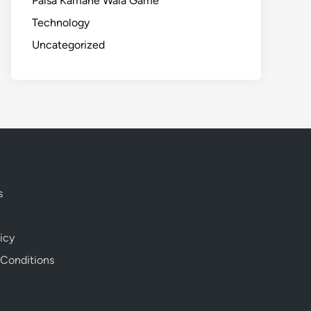
Paisa Kamane Wala Game
Technology
Uncategorized
s
icy
 Conditions