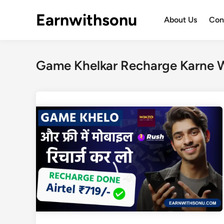
Skip
Earnwithsonu
to
About Us
Con
content
Game Khelkar Recharge Karne 