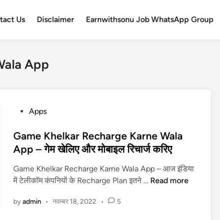
tact Us
Disclaimer
Earnwithsonu Job WhatsApp Group
Wala App
P
Apps
o
s
Game Khelkar Recharge Karne Wala
t
App – गेम खेलिए और मोबाइल रिचार्ज करिए
e
Game Khelkar Recharge Karne Wala App – आज इंडिया
d
G
में टेलीकॉम कंपनियों के Recharge Plan इतने …
Read more
i
a
n
by
admin
•
नवम्बर 18, 2022
•
5
m
e