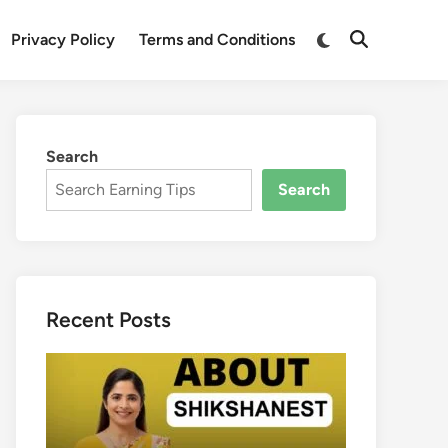
Switch
Privacy Policy
Terms and Conditions
Open
to
Search
dark
mode
Search
Search
Recent Posts