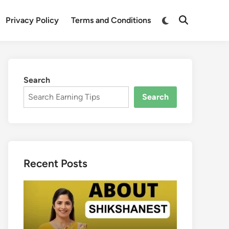
Switch
Privacy Policy
Terms and Conditions
Open
to
Search
dark
mode
Search
Search
Recent Posts