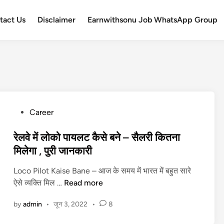
tact Us
Disclaimer
Earnwithsonu Job WhatsApp Group
P
Career
o
s
रेलवे में लोको पायलट कैसे बने – सैलरी कितना
t
मिलेगा , पुरी जानकारी
e
Loco Pilot Kaise Bane – आज के समय में भारत में बहुत सारे
d
रे
ऐसे व्यक्ति मिल …
Read more
i
ल
n
by
admin
•
जून 3, 2022
•
8
वे
में