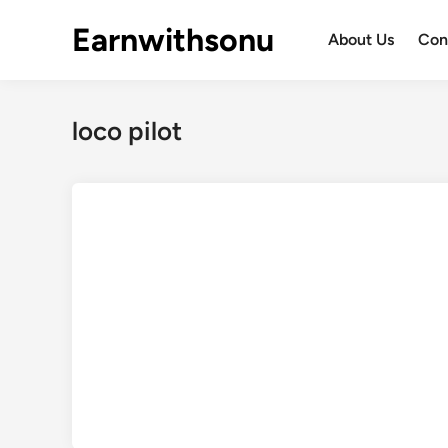
Skip
Earnwithsonu
to
About Us
Con
content
loco pilot