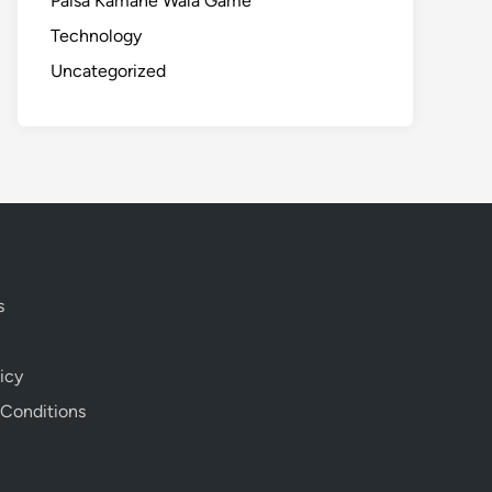
Paisa Kamane Wala Game
Technology
Uncategorized
s
icy
 Conditions