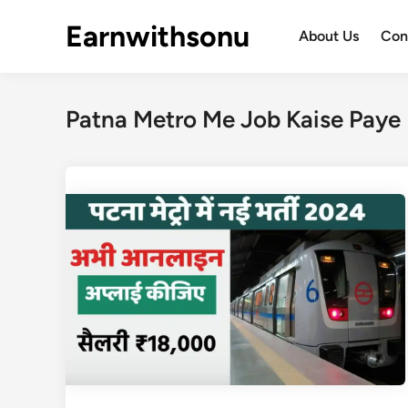
Skip
Earnwithsonu
to
About Us
Con
content
Patna Metro Me Job Kaise Paye