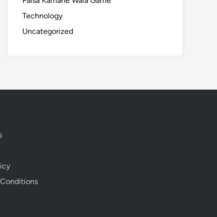
Paisa Kamane Wala Game
Technology
Uncategorized
s
icy
 Conditions