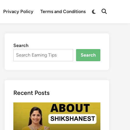
Switch
Privacy Policy
Terms and Conditions
Open
to
Search
dark
mode
Search
Search
Recent Posts