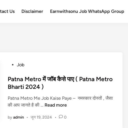
tact Us
Disclaimer
Earnwithsonu Job WhatsApp Group
P
Job
o
s
Patna Metro में जॉब कैसे पाए ( Patna Metro
t
Bharti 2024 )
e
Patna Metro Me Job Kaise Paye – नमस्कार दोस्तों , जैसा
d
P
की आप जानते है की …
Read more
i
a
n
by
admin
•
जून 19, 2024
•
0
t
n