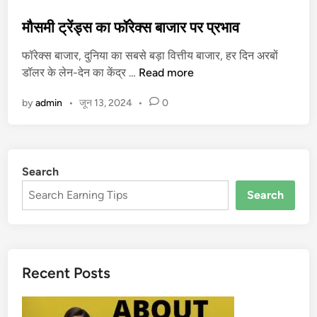
o
s
मौसमी ट्रेंड्स का फॉरेक्स बाजार पर प्रभाव
t
फॉरेक्स बाजार, दुनिया का सबसे बड़ा वित्तीय बाजार, हर दिन अरबों
e
मौ
डॉलर के लेन-देन का केंद्र …
Read more
d
स
i
by
admin
•
जून 13, 2024
•
0
मी
n
ट्रें
ड्स
का
Search
फॉ
रे
Search
क्स
बा
जा
र
Recent Posts
प
र
प्र