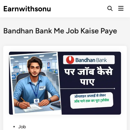
Skip
Earnwithsonu
Mai
to
Open
Men
Search
content
Bandhan Bank Me Job Kaise Paye
P
Job