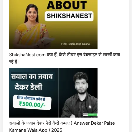
कै
से
पा
ए
2
0
2
4
ShikshaNest.com क्या हैं, कैसे टीचर इस वेबसाइट से लाखों कमा
(
रहे हैं।
ऑ
न
ला
इ
न
अ
प्ला
ई
सवालों के जवाब देकर पैसे कैसे कमाए ( Answer Dekar Paise
का
Kamane Wala App ) 2025