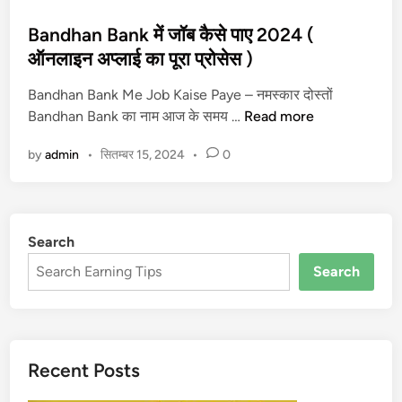
o
s
Bandhan Bank में जॉब कैसे पाए 2024 (
t
ऑनलाइन अप्लाई का पूरा प्रोसेस )
e
Bandhan Bank Me Job Kaise Paye – नमस्कार दोस्तों
d
B
Bandhan Bank का नाम आज के समय …
Read more
i
a
n
by
admin
•
सितम्बर 15, 2024
•
0
n
d
h
a
Search
n
B
Search
a
n
k
में
Recent Posts
जॉ
ब