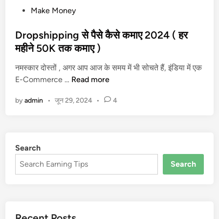
P
Make Money
o
s
Dropshipping से पैसे कैसे कमाए 2024 ( हर
t
महीने 50K तक कमाए )
e
नमस्कार दोस्तों , अगर आप आज के समय में भी सोचते हैं, इंडिया में एक
d
D
E-Commerce …
Read more
i
r
n
by
admin
•
जून 29, 2024
•
4
o
p
s
h
Search
i
p
Search
p
i
n
g
Recent Posts