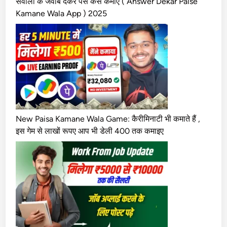
सवालों के जवाब देकर पैसे कैसे कमाए ( Answer Dekar Paise
0
Kamane Wala App ) 2025
K
त
क
क
मा
ए
)
New Paisa Kamane Wala Game: कैरीमिनाटी भी कमाते हैं ,
इस गेम से लाखों रूपए आप भी डेली 400 तक कमाइए