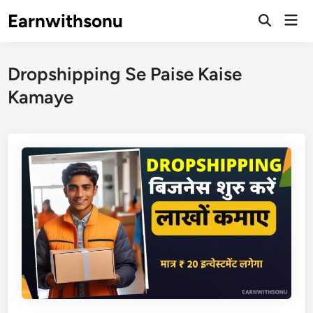
Skip
Earnwithsonu
Mai
to
Open
Men
Search
content
Dropshipping Se Paise Kaise
Kamaye