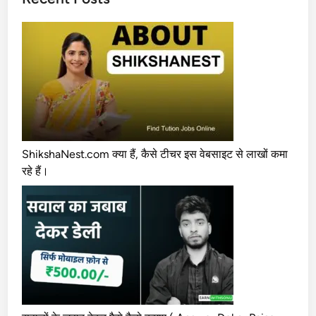
से
पै
से
कै
से
क
मा
ए
2
0
ShikshaNest.com क्या हैं, कैसे टीचर इस वेबसाइट से लाखों कमा
2
रहे हैं।
4
(
ह
र
म
ही
ने
5