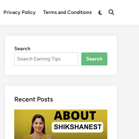
Switch
Privacy Policy
Terms and Conditions
Open
to
Search
dark
mode
Search
Search
Recent Posts