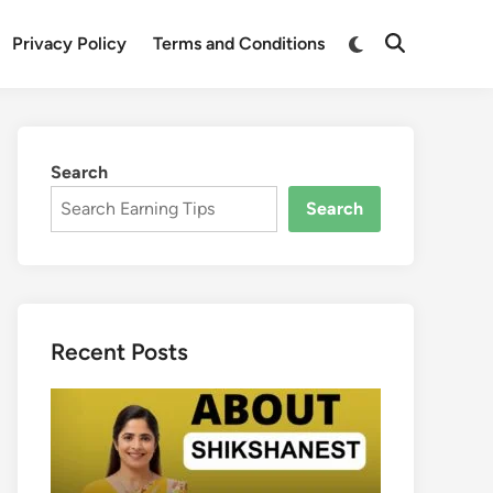
Switch
Privacy Policy
Terms and Conditions
Open
to
Search
dark
mode
Search
Search
Recent Posts